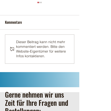
Kommentare
Erster Schnitt 202
Der zweite Schnitt 2026
Dieser Beitrag kann nicht mehr
kommentiert werden. Bitte den
Website-Eigentümer für weitere
Infos kontaktieren.
Gerne nehmen wir uns
Zeit für Ihre Fragen und
Bestellungen: