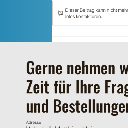
Dieser Beitrag kann nicht meh
Einstreu für den Winter
Infos kontaktieren.
Gerne nehmen w
Zeit für Ihre Fra
und Bestellunge
Adresse