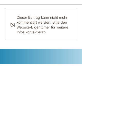
Erster Schnitt 202
Der zweite Schnitt 2026
Dieser Beitrag kann nicht mehr
kommentiert werden. Bitte den
Website-Eigentümer für weitere
Infos kontaktieren.
Gerne nehmen wir uns
Zeit für Ihre Fragen und
Bestellungen:
Adresse
Valeah & Matthias Heinen
Laucherbach 1