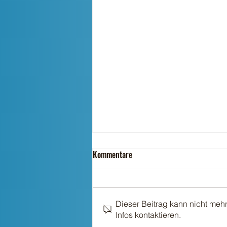
Kommentare
Dieser Beitrag kann nicht meh
Einstreu für den Winter
Infos kontaktieren.