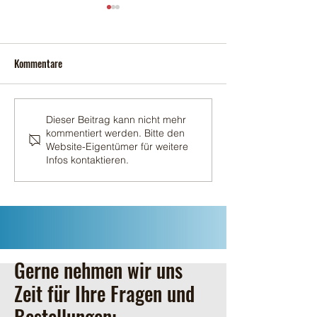
Kommentare
Erster Schnitt 202
Der zweite Schnitt 2026
Dieser Beitrag kann nicht mehr
kommentiert werden. Bitte den
Website-Eigentümer für weitere
Infos kontaktieren.
Gerne nehmen wir uns
Zeit für Ihre Fragen und
Bestellungen: