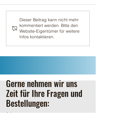
Erster Schnitt 202
Der zweite Schnitt 2026
Dieser Beitrag kann nicht mehr
kommentiert werden. Bitte den
Website-Eigentümer für weitere
Infos kontaktieren.
Gerne nehmen wir uns
Zeit für Ihre Fragen und
Bestellungen:
Adresse
Valeah & Matthias Heinen
Laucherbach 1