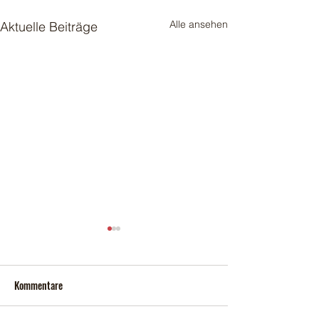
Alle ansehen
Aktuelle Beiträge
Kommentare
Erster Schnitt 202