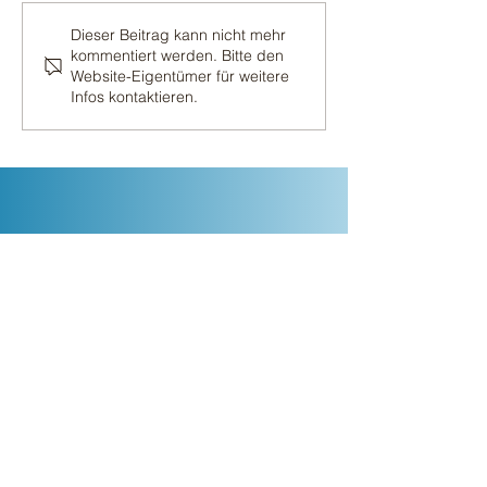
Der zweite Schnitt 2026
Dieser Beitrag kann nicht mehr
kommentiert werden. Bitte den
Website-Eigentümer für weitere
Infos kontaktieren.
Gerne nehmen wir uns
Zeit für Ihre Fragen und
Bestellungen:
Adresse
Valeah & Matthias Heinen
Laucherbach 1
54614 Niederlauch
Kontakt