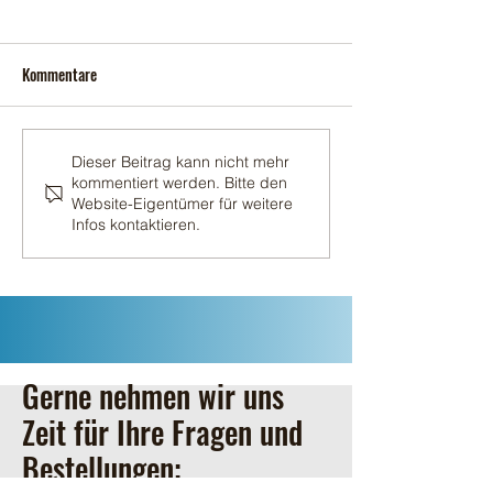
Kommentare
Erster Schnitt 202
Der zweite Schnitt 2026
Dieser Beitrag kann nicht mehr
kommentiert werden. Bitte den
Website-Eigentümer für weitere
Infos kontaktieren.
Gerne nehmen wir uns
Zeit für Ihre Fragen und
Bestellungen: